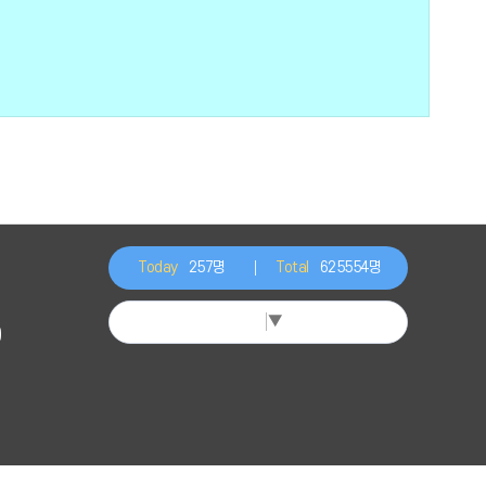
Today
257명
Total
625554명
Select Language
▼
)