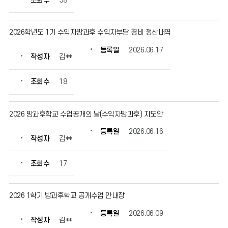
조회수
58
회
수
정
2026학년도 1기 수익자방과후 수익자부담 경비 정산내역
보
를
등록일
2026.06.17
작성자
김**
확
인
할
조회수
18
수
있
습
2026 방과후학교 수업공개의 날(수익자방과후) 지도안
니
등록일
2026.06.16
다.
작성자
김**
조회수
17
2026 1학기 방과후학교 공개수업 안내장
등록일
2026.06.09
작성자
김**