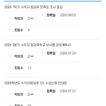
수
2026 1학기 수익자 방과후 만족도 조사 결과
익
자
등록일
2026.08.03
작성자
김**
방
과
후
조회수
4
의
게
시
2026 3분기 수익자 방과후학교 부서별 강의계획서
물
등록일
2026.07.20
번
작성자
김**
호,
제
조회수
12
목,
작
성
2026학년도 수익자방과후 3기 수강신청 안내문
자,
등
등록일
2026.07.07
록
작성자
김**
일,
조