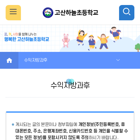
모
검
바
색
일
열
메
기
HOME
수익자방과후
뉴
수익자방과후
열
기
게시되는 글의 본문이나 첨부파일에
개인정보(주민등록번호, 휴
대폰번호, 주소, 은행계좌번호, 신용카드번호 등 개인을 식별할 수
있는 모든 정보)를 포함시키지 않도록 주의
하시기 바랍니다.