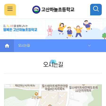
모
검
바
색
일
열
메
기
HOME
오시는길
뉴
오시는길
열
기