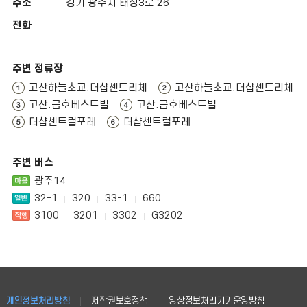
주소
경기 광주시 태성3로 26
전화
주변 정류장
고산하늘초교.더샵센트리체
고산하늘초교.더샵센트리체
고산.금호베스트빌
고산.금호베스트빌
더샵센트럴포레
더샵센트럴포레
주변 버스
광주14
32-1
320
33-1
660
3100
3201
3302
G3202
개인정보처리방침
저작권보호정책
영상정보처리기기운영방침