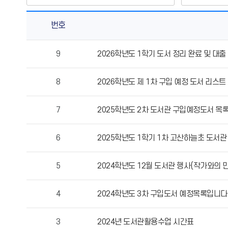
번호
도
9
2026학년도 1학기 도서 정리 완료 및 대출
서
실
8
2026학년도 제 1차 구입 예정 도서 리스트
의
게
시
7
2025학년도 2차 도서관 구입예정도서 목
물
번
6
2025학년도 1학기 1차 고산하늘초 도서
호,
제
5
2024학년도 12월 도서관 행사(작가와의 만
목,
작
성
4
2024학년도 3차 구입도서 예정목록입니다
자,
등
3
2024년 도서관활용수업 시간표