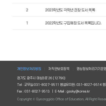
록
일,
2
2023학년도 각학년 권장 도서 목록
조
회
1
2022학년도 구입예정 도서 목록입니다.
수
정
보
를
확
인
할
수
있
개인정보처리방침
저작권보호정책
영상정보처리기기운
습
경기도 광주시 태성3로 26 (12790)
니
Tel : 교무실:031-8027-9511 병설유치원: 031-8027-9514 행정
다.
Fax : 031-8027-9513 | E-Mail : gssky@korea.kr
Copyright © Gyeonggido Office of Education, All Right Rese