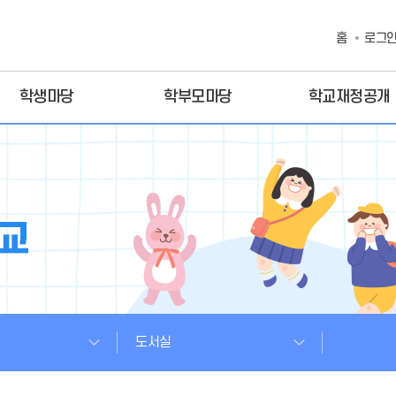
홈
로그
학생마당
학부모마당
학교재정공개
도서실