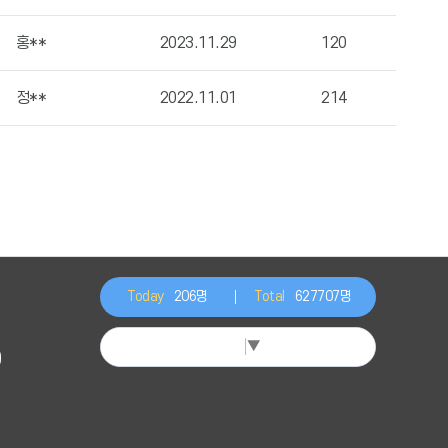
홍**
2023.11.29
120
정**
2022.11.01
214
Today
206명
Total
627707명
Select Language
▼
)