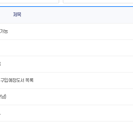
제목
 가능
록
관 구입예정도서 목록
남)
.