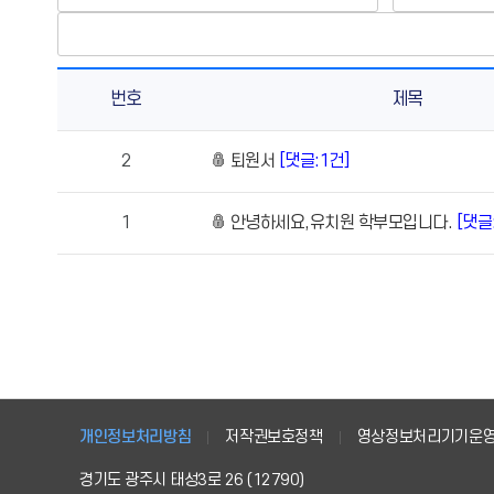
번호
제목
민
2
퇴원서
[댓글:1건]
원
상
1
안녕하세요,유치원 학부모입니다.
[댓글
담
의
게
시
물
번
호,
제
목,
개인정보처리방침
저작권보호정책
영상정보처리기기운
작
경기도 광주시 태성3로 26 (12790)
성