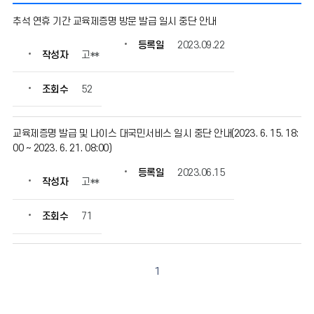
제
추석 연휴 기간 교육제증명 방문 발급 일시 중단 안내
증
명
등록일
2023.09.22
작성자
고**
민
원
의
조회수
52
게
시
물
교육제증명 발급 및 나이스 대국민서비스 일시 중단 안내(2023. 6. 15. 18:
번
00 ~ 2023. 6. 21. 08:00)
호,
등록일
2023.06.15
제
작성자
고**
목,
작
조회수
71
성
자,
등
록
1
일,
조
회