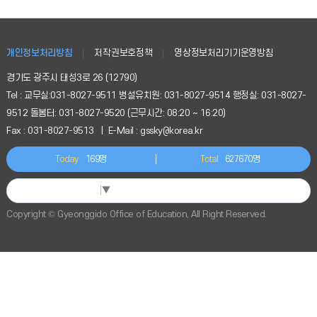
수
정
보
를
개인정보처리방침
저작권보호정책
영상정보처리기기운영방침
확
경기도 광주시 태성3로 26 (12790)
인
Tel : 교무실:031-8027-9511 병설유치원: 031-8027-9514 행정실: 031-8027-
할
수
9512 돌봄터: 031-8027-9520 (근무시간: 08:20 ~ 16:20)
있
Fax : 031-8027-9513 | E-Mail : gssky@korea.kr
습
니
Today
169명
Total
627670명
다.
Select Language
▼
Copyright © Gyeonggido Office of Education, All Right Reserved.