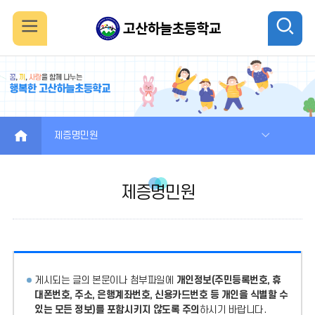
모
검
바
색
일
열
메
기
HOME
제증명민원
뉴
제증명민원
열
기
게시되는 글의 본문이나 첨부파일에
개인정보(주민등록번호, 휴
대폰번호, 주소, 은행계좌번호, 신용카드번호 등 개인을 식별할 수
있는 모든 정보)를 포함시키지 않도록 주의
하시기 바랍니다.