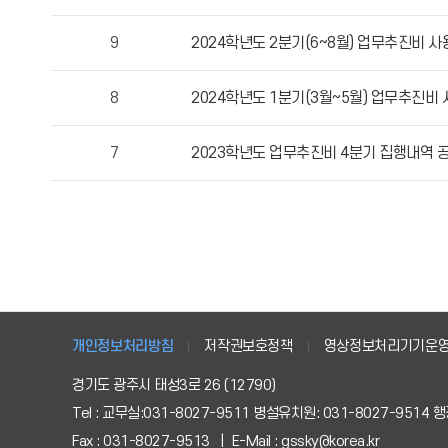
자,
등
9
2024학년도 2분기(6~8월) 업무추진비 
록
일,
8
2024학년도 1분기(3월~5월) 업무추진비 
조
회
수
7
2023학년도 업무추진비 4분기 집행내역 
정
보
를
확
인
할
수
있
개인정보처리방침
저작권보호정책
영상정보처리기기운
습
경기도 광주시 태성3로 26 (12790)
니
다.
Tel : 교무실:031-8027-9511 병설유치원: 031-8027-9514 행정
Fax : 031-8027-9513 | E-Mail : gssky@korea.kr