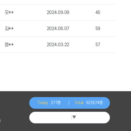
오**
2024.09.09
45
김**
2024.06.07
59
염**
2024.03.22
57
Today
277명
Total
625574명
Select Language
▼
)